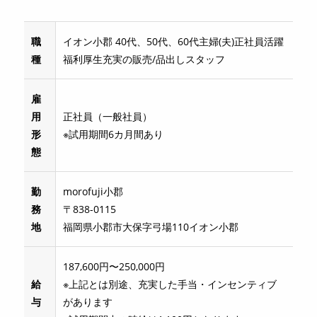
職
イオン小郡 40代、50代、60代主婦(夫)正社員活躍
種
福利厚生充実の販売/品出しスタッフ
雇
用
正社員（一般社員）
形
※試用期間6カ月間あり
態
勤
morofuji小郡
務
〒838-0115
地
福岡県小郡市大保字弓場110イオン小郡
187,600円〜250,000円
給
※上記とは別途、充実した手当・インセンティブ
与
があります