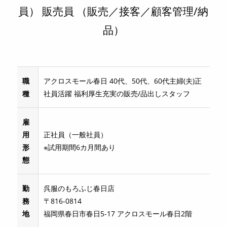
員） 販売員 （販売／接客／顧客管理/納
品）
職
アクロスモール春日 40代、50代、60代主婦(夫)正
種
社員活躍 福利厚生充実の販売/品出しスタッフ
雇
用
正社員（一般社員）
形
※試用期間6カ月間あり
態
勤
呉服のもろふじ春日店
務
〒816-0814
地
福岡県春日市春日5-17 アクロスモール春日2階