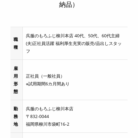
納品）
呉服のもろふじ柳川本店 40代、50代、60代主婦
職
(夫)正社員活躍 福利厚生充実の販売/品出しスタッ
種
フ
雇
用
正社員（一般社員）
形
※試用期間6カ月間あり
態
勤
呉服のもろふじ柳川本店
務
〒832-0044
地
福岡県柳川市袋町16-2